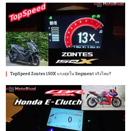
TopSpeed Zontes 150X แรงสุดใน Segment จริงไหม?