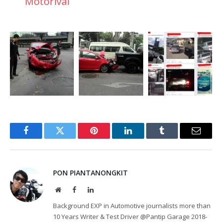
Motorival
Facebook
Twitter
Pinterest
LinkedIn
Tumblr
Email
PON PIANTANONGKIT
Website
Facebook
LinkedIn
Background EXP in Automotive journalists more than
10 Years Writer & Test Driver @Pantip Garage 2018-