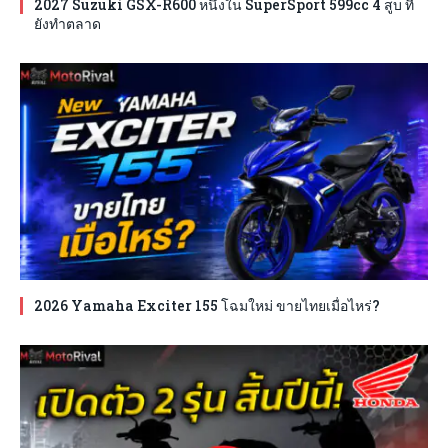
2027 Suzuki GSX-R600 หนึ่งใน SuperSport 599cc 4 สูบ ที่
ยังทำตลาด
2026 Yamaha Exciter 155 โฉมใหม่ ขายไทยเมื่อไหร่?