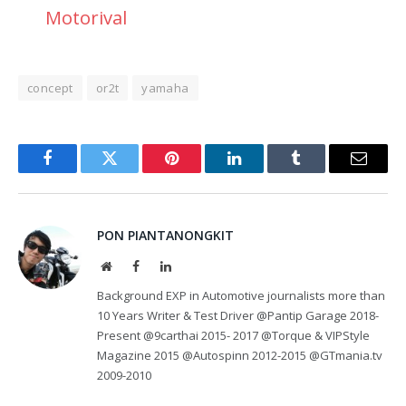
Motorival
concept
or2t
yamaha
Facebook
Twitter
Pinterest
LinkedIn
Tumblr
Email
PON PIANTANONGKIT
Website
Facebook
LinkedIn
Background EXP in Automotive journalists more than
10 Years Writer & Test Driver @Pantip Garage 2018-
Present @9carthai 2015- 2017 @Torque & VIPStyle
Magazine 2015 @Autospinn 2012-2015 @GTmania.tv
2009-2010