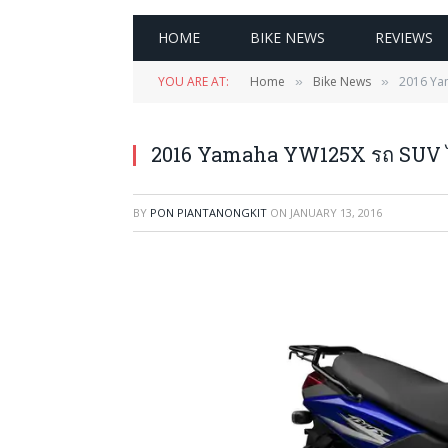
HOME
BIKE NEWS
REVIEWS
YOU ARE AT:
Home
Bike News
2016 Yam
»
»
2016 Yamaha YW125X รถ SUV ไซส
BY
PON PIANTANONGKIT
ON
JANUARY 13, 2016