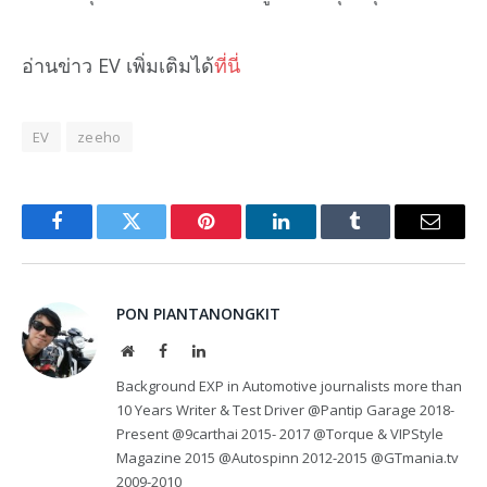
อ่านข่าว EV เพิ่มเติมได้
ที่นี่
EV
zeeho
Facebook
Twitter
Pinterest
LinkedIn
Tumblr
Email
PON PIANTANONGKIT
Website
Facebook
LinkedIn
Background EXP in Automotive journalists more than
10 Years Writer & Test Driver @Pantip Garage 2018-
Present @9carthai 2015- 2017 @Torque & VIPStyle
Magazine 2015 @Autospinn 2012-2015 @GTmania.tv
2009-2010