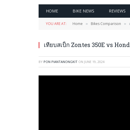
HOME
BIKE NEWS
REVIEWS
YOU ARE AT:
Home
Bikes Comparison
»
»
เทียบสเป็ก Zontes 350E vs Honda 
BY
PON PIANTANONGKIT
ON
JUNE 19, 2024