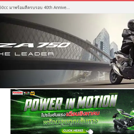
2027 Suzuki GSX-R750 สปอร์ต 750cc มาพร้อมสีครบรอบ 40th Anniversary