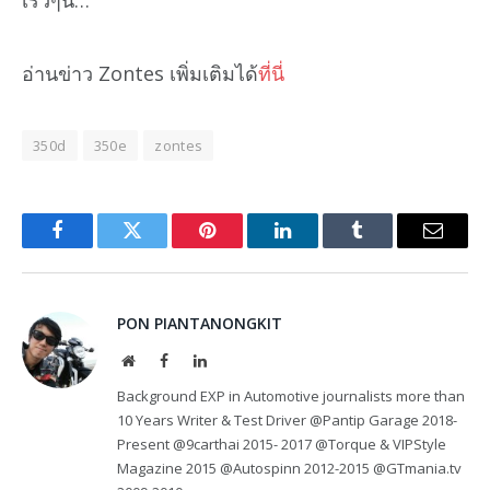
เร็วๆนี้…”
อ่านข่าว Zontes เพิ่มเติมได้
ที่นี่
350d
350e
zontes
Facebook
Twitter
Pinterest
LinkedIn
Tumblr
Email
PON PIANTANONGKIT
Website
Facebook
LinkedIn
Background EXP in Automotive journalists more than
10 Years Writer & Test Driver @Pantip Garage 2018-
Present @9carthai 2015- 2017 @Torque & VIPStyle
Magazine 2015 @Autospinn 2012-2015 @GTmania.tv