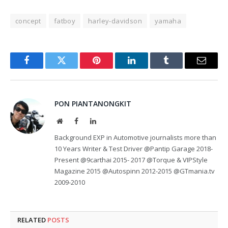
concept
fatboy
harley-davidson
yamaha
Facebook
Twitter
Pinterest
LinkedIn
Tumblr
Email
PON PIANTANONGKIT
Website
Facebook
LinkedIn
Background EXP in Automotive journalists more than
10 Years Writer & Test Driver @Pantip Garage 2018-
Present @9carthai 2015- 2017 @Torque & VIPStyle
Magazine 2015 @Autospinn 2012-2015 @GTmania.tv
2009-2010
RELATED
POSTS