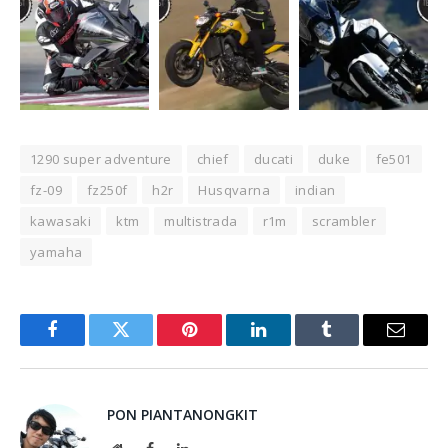
1290 super adventure
chief
ducati
duke
fe501
fz-09
fz250f
h2r
Husqvarna
indian
kawasaki
ktm
multistrada
r1m
scrambler
yamaha
Facebook
Twitter
Pinterest
LinkedIn
Tumblr
Email
PON PIANTANONGKIT