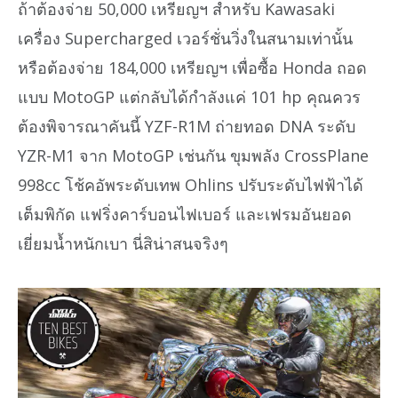
ถ้าต้องจ่าย 50,000 เหรียญฯ สำหรับ Kawasaki
เครื่อง Supercharged เวอร์ชั่นวิ่งในสนามเท่านั้น
หรือต้องจ่าย 184,000 เหรียญฯ เพื่อซื้อ Honda ถอด
แบบ MotoGP แต่กลับได้กำลังแค่ 101 hp คุณควร
ต้องพิจารณาคันนี้ YZF-R1M ถ่ายทอด DNA ระดับ
YZR-M1 จาก MotoGP เช่นกัน ขุมพลัง CrossPlane
998cc โช้คอัพระดับเทพ Ohlins ปรับระดับไฟฟ้าได้
เต็มพิกัด แฟริ่งคาร์บอนไฟเบอร์ และเฟรมอันยอด
เยี่ยมน้ำหนักเบา นี่สิน่าสนจริงๆ