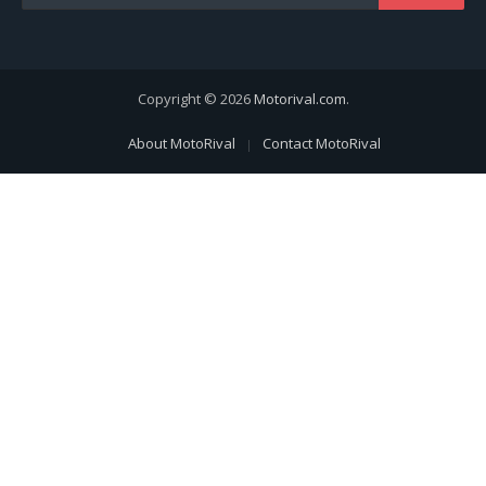
Copyright © 2026
Motorival.com
.
About MotoRival
Contact MotoRival