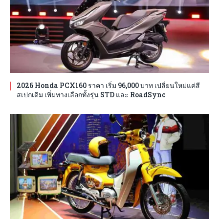
2026 Honda PCX160 ราคา เริ่ม 96,000 บาท เปลี่ยนใหม่แค่สี
สเปกเดิม เพิ่มทางเลือกทั้งรุ่น STD และ RoadSync