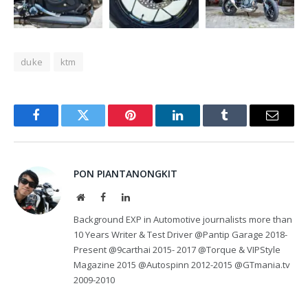
duke
ktm
Facebook
Twitter
Pinterest
LinkedIn
Tumblr
Email
PON PIANTANONGKIT
Website
Facebook
LinkedIn
Background EXP in Automotive journalists more than
10 Years Writer & Test Driver @Pantip Garage 2018-
Present @9carthai 2015- 2017 @Torque & VIPStyle
Magazine 2015 @Autospinn 2012-2015 @GTmania.tv
2009-2010