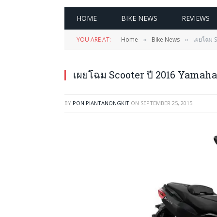
HOME
BIKE NEWS
REVIEWS
YOU ARE AT:
Home
Bike News
เผยโฉม S
»
»
เผยโฉม Scooter ปี 2016 Yamaha
BY
PON PIANTANONGKIT
ON
SEPTEMBER 25, 2015