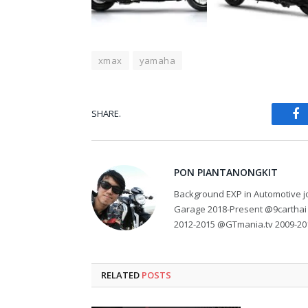
xmax
yamaha
SHARE.
Fa
PON PIANTANONGKIT
Background EXP in Automotive jo
Garage 2018-Present @9carthai
2012-2015 @GTmania.tv 2009-20
RELATED
POSTS