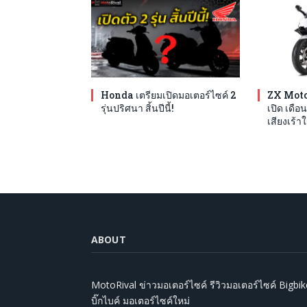
Honda เตรียมเปิดมอเตอร์ไซค์ 2
ZX Moto
รุ่นปริศนา สิ้นปีนี้!
เปิด เดือน
เสียงเร้าใ
ABOUT
MotoRival ข่าวมอเตอร์ไซค์ รีวิวมอเตอร์ไซค์ Bigbik
บิ๊กไบค์ มอเตอร์ไซค์ใหม่