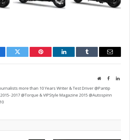
cebook
Twitter
Pinterest
LinkedIn
Tumblr
Email
Website
Facebook
LinkedIn
urnalists more than 10 Years Writer & Test Driver @Pantip
 2015- 2017 @Torque & VIPStyle Magazine 2015 @Autospinn
10