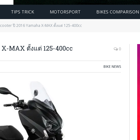
TIPS TRICK
MOTORSPORT
BIKES COMPARISON
cooter ปี 2016 Yamaha X-MAX ตั้งแต่ 125-400cc
 X-MAX ตั้งแต่ 125-400cc
0
BIKE NEWS