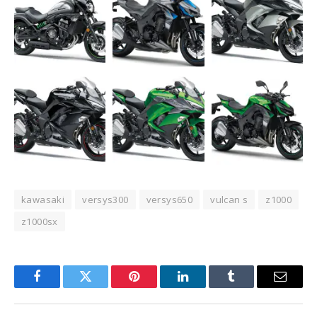
kawasaki
versys300
versys650
vulcan s
z1000
z1000sx
Facebook
Twitter
Pinterest
LinkedIn
Tumblr
Email