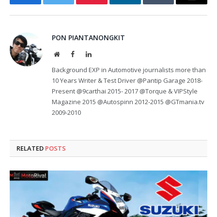
Facebook
Twitter
Pinterest
LinkedIn
Tumblr
Email
PON PIANTANONGKIT
Website
Facebook
LinkedIn
Background EXP in Automotive journalists more than
10 Years Writer & Test Driver @Pantip Garage 2018-
Present @9carthai 2015- 2017 @Torque & VIPStyle
Magazine 2015 @Autospinn 2012-2015 @GTmania.tv
2009-2010
RELATED
POSTS