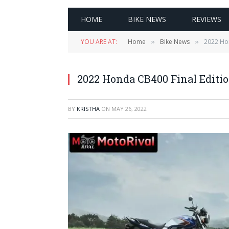
HOME
BIKE NEWS
REVIEWS
YOU ARE AT:
Home
Bike News
2022 Hond
»
»
2022 Honda CB400 Final Editions 
BY
KRISTHA
ON
MAY 26, 2022