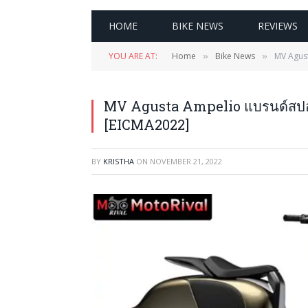
HOME
BIKE NEWS
REVIEWS
YOU ARE AT:
Home
Bike News
MV Agust
»
»
MV Agusta Ampelio แบรนด์สปอร์
[EICMA2022]
BY
KRISTHA
ON
NOVEMBER 21, 2022