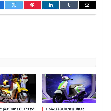
cebook
Twitter
Pinterest
LinkedIn
Tumblr
Email
uper Cub 110 Tokyo
Honda GIORNO+ Buzz