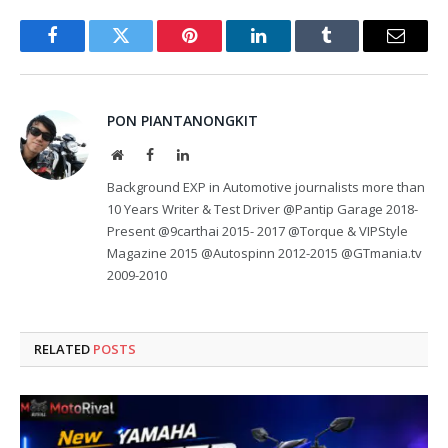
Facebook
Twitter
Pinterest
LinkedIn
Tumblr
Email
PON PIANTANONGKIT
Website
Facebook
LinkedIn
Background EXP in Automotive journalists more than
10 Years Writer & Test Driver @Pantip Garage 2018-
Present @9carthai 2015- 2017 @Torque & VIPStyle
Magazine 2015 @Autospinn 2012-2015 @GTmania.tv
2009-2010
RELATED
POSTS