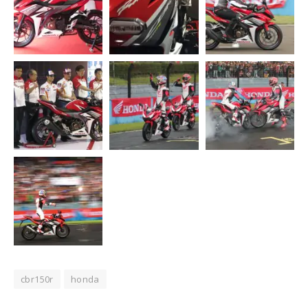
cbr150r
honda