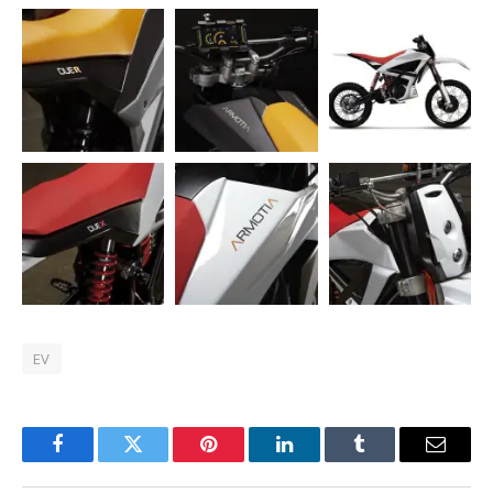
EV
Facebook
Twitter
Pinterest
LinkedIn
Tumblr
Email