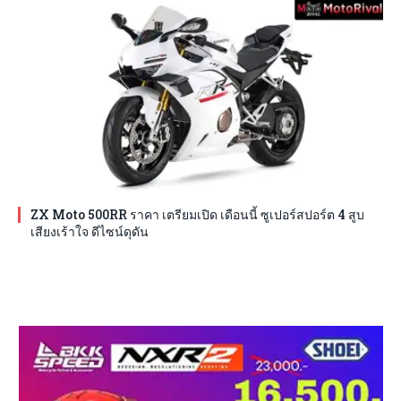
ZX Moto 500RR ราคา เตรียมเปิด เดือนนี้ ซูเปอร์สปอร์ต 4 สูบ
เสียงเร้าใจ ดีไซน์ดุดัน