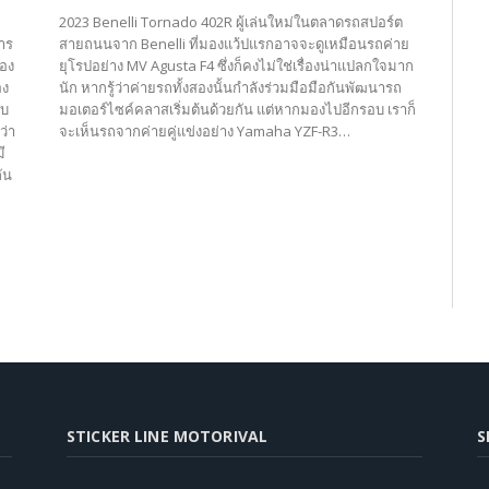
2023 Benelli Tornado 402R ผู้เล่นใหม่ในตลาดรถสปอร์ต
การ
สายถนนจาก Benelli ที่มองแว้ปแรกอาจจะดูเหมือนรถค่าย
ของ
ยุโรปอย่าง MV Agusta F4 ซึ่งก็คงไม่ใช่เรื่องน่าแปลกใจมาก
อง
นัก หากรู้ว่าค่ายรถทั้งสองนั้นกำลังร่วมมือมือกันพัฒนารถ
ับ
มอเตอร์ไซค์คลาสเริ่มต้นด้วยกัน แต่หากมองไปอีกรอบ เราก็
ว่า
จะเห็นรถจากค่ายคู่แข่งอย่าง Yamaha YZF-R3…
ี
ัน
STICKER LINE MOTORIVAL
S