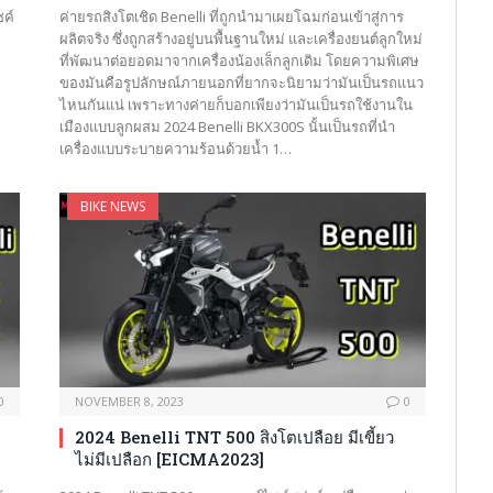
ซค์
ค่ายรถสิงโตเชิด Benelli ที่ถูกนำมาเผยโฉมก่อนเข้าสู่การ
ผลิตจริง ซึ่งถูกสร้างอยู่บนพื้นฐานใหม่ และเครื่องยนต์ลูกใหม่
ที่พัฒนาต่อยอดมาจากเครื่องน้องเล็กลูกเดิม โดยความพิเศษ
ของมันคือรูปลักษณ์ภายนอกที่ยากจะนิยามว่ามันเป็นรถแนว
ไหนกันแน่ เพราะทางค่ายก็บอกเพียงว่ามันเป็นรถใช้งานใน
เมืองแบบลูกผสม 2024 Benelli BKX300S นั้นเป็นรถที่นำ
เครื่องแบบระบายความร้อนด้วยน้ำ 1…
BIKE NEWS
0
NOVEMBER 8, 2023
0
2024 Benelli TNT 500 สิงโตเปลือย มีเขี้ยว
ไม่มีเปลือก [EICMA2023]