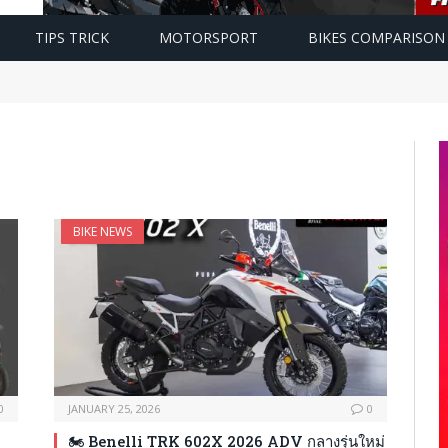
TIPS TRICK
MOTORSPORT
BIKES COMPARISON
BIKE NEWS
0
JANUARY 25, 2026
0
🏍️ Benelli TRK 602X 2026 ADV กลางรุ่นใหม่