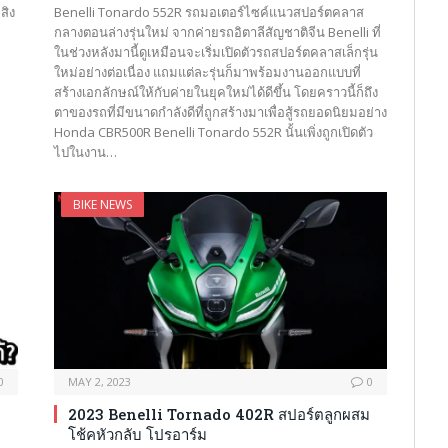
สิง
Benelli Tonardo 552R รถมอเตอร์ไซค์แนวสปอร์ตคลาส
กลางตอนล่างรุ่นใหม่ จากค่ายรถอิตาลีสัญชาติจีน Benelli ที่
ในช่วงหลังมานี้ดูเหมือนจะเริ่มเปิดตัวรถสปอร์ตคลาสเล็กรุ่น
ใหม่อย่างต่อเนื่อง แถมแต่ละรุ่นก็มาพร้อมงานออกแบบที่
สร้างเอกลักษณ์ให้กับค่ายในยุคใหม่ได้ดีขึ้น โดยคราวนี้ก็ถึง
ตาของรถที่มีขนาดกำลังดีที่ถูกสร้างมาเพื่อสู้รถยอดนิยมอย่าง
Honda CBR500R Benelli Tonardo 552R นั้นเพิ่งถูกเปิดตัว
ไปในงาน…
BIKE NEWS
0
MAY 2, 2023
0
2023 Benelli Tornado 402R สปอร์ตลูกผสม
โช้คหัวกลับ โปรอาร์ม