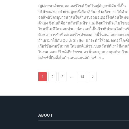
QJMotor ค่ายรถมอเตอร์ไซค์ยักษ์ใหญ่สัญชาติจีน ที่เป็น
บริษัทแม่ของค่ายรถลูกครึ่งอิตาลียีนอย่าง Benelli ได้ทำ
จดสิทธิบัตรอุปกรน่าสนใจสำหรับรถมอเตอร์ไซค์รุ่นใหม่
ตัวเอง ซึ่งนั่นก็คือ “คลัทช์ไฟฟ้า” และถึงแม้ว่านี่จะไม่ใช่ข
ใหม่ที่ไม่มีใครเคยทำมาก่อน แต่ก็เป็นก้าวที่น่าสนใจสำหร
ตัวช่วยการขับขี่มอเตอร์ไซค์ของค่ายนี้ในอนาคต บอกเลย
ถ้าเอามาใช้กับ Quick Shifter น่าจะทำให้รถมอเตอร์ไซค์ม
เกียร์ขับง่ายขึ้นมาก โดยปกติแล้วระบบคลัทช์ที่เราใช้งานก
ในรถมอเตอร์ไซค์เกียร์ธรรมดา นั้นจะถูกควบคุมด้วยก้าน
คลัทช์ที่ติดตั้งในตำแหน่งแฮนด์ด้านซ้าย…
Next
…
1
2
3
14
ABOUT