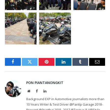
Facebook
Twitter
Pinterest
LinkedIn
Tumblr
Email
PON PIANTANONGKIT
Website
Facebook
LinkedIn
Background EXP in Automotive journalists more than
10 Years Writer & Test Driver @Pantip Garage 2018-
Present @9carthai 2015- 2017 @Torque & VIPStyle