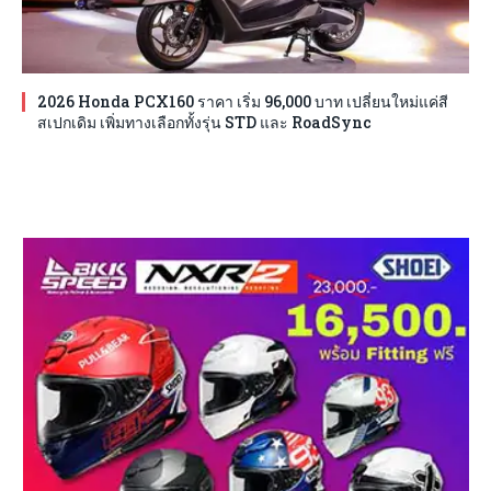
2026 Honda PCX160 ราคา เริ่ม 96,000 บาท เปลี่ยนใหม่แค่สี
สเปกเดิม เพิ่มทางเลือกทั้งรุ่น STD และ RoadSync