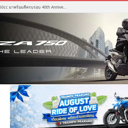
2027 Suzuki GSX-R750 สปอร์ต 750cc มาพร้อมสีครบรอบ 40th Anniversary