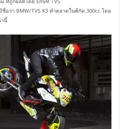
่ ที่ถูกผลิตโดย บริษัท TVS
ะมีชื่อว่า BMW/TVS K3 ทำตลาดในพิกัด 300cc โดย
านี้