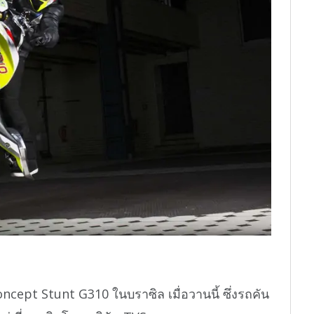
t Stunt G310 ในบราซิล เมื่อวานนี้ ซึ่งรถคัน