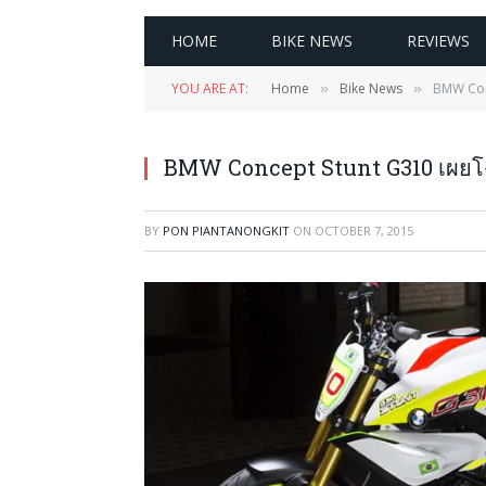
HOME
BIKE NEWS
REVIEWS
YOU ARE AT:
Home
Bike News
BMW Conc
»
»
BMW Concept Stunt G310 เผยโฉม
BY
PON PIANTANONGKIT
ON
OCTOBER 7, 2015