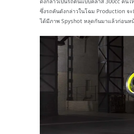
ดังกล่าวเป็นรถต้นแบบคลาส 300cc คันใหม
ซึ่งรถคันดังกล่าวในโฉม Production จ
ได้มีภาพ Spyshot หลุดกันมาแล้วก่อนหน้