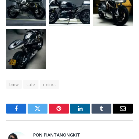
bmw
cafe
r ninet
Facebook
Twitter
Pinterest
LinkedIn
Tumblr
Email
PON PIANTANONGKIT