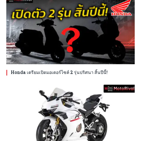
Honda เตรียมเปิดมอเตอร์ไซค์ 2 รุ่นปริศนา สิ้นปีนี้!