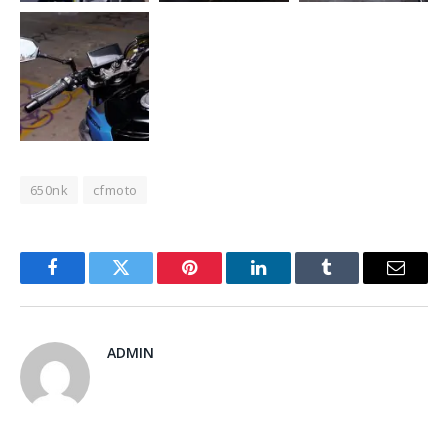
650nk
cfmoto
Facebook
Twitter
Pinterest
LinkedIn
Tumblr
Email
ADMIN