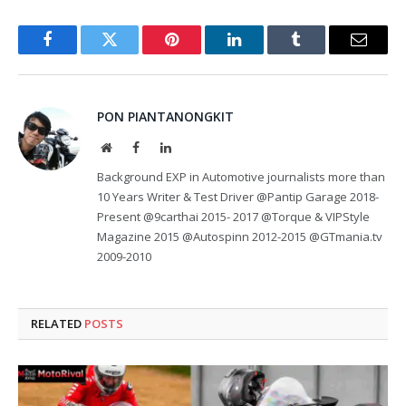
Facebook
Twitter
Pinterest
LinkedIn
Tumblr
Email
PON PIANTANONGKIT
Website
Facebook
LinkedIn
Background EXP in Automotive journalists more than
10 Years Writer & Test Driver @Pantip Garage 2018-
Present @9carthai 2015- 2017 @Torque & VIPStyle
Magazine 2015 @Autospinn 2012-2015 @GTmania.tv
2009-2010
RELATED
POSTS