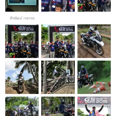
พีรพัฒน์ วรธรรม