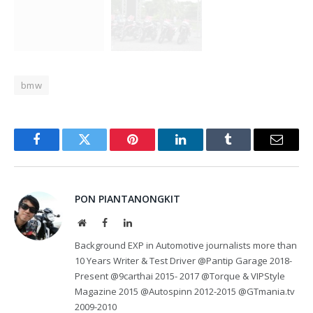
bmw
Facebook
Twitter
Pinterest
LinkedIn
Tumblr
Email
PON PIANTANONGKIT
Website
Facebook
LinkedIn
Background EXP in Automotive journalists more than
10 Years Writer & Test Driver @Pantip Garage 2018-
Present @9carthai 2015- 2017 @Torque & VIPStyle
Magazine 2015 @Autospinn 2012-2015 @GTmania.tv
2009-2010