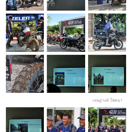
เจษฎางค์ โชตนา