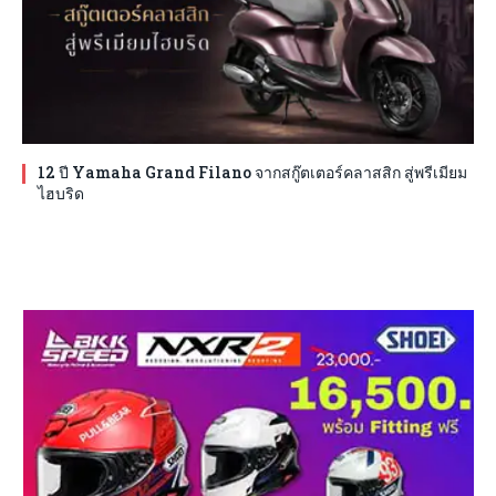
12 ปี Yamaha Grand Filano จากสกู๊ตเตอร์คลาสสิก สู่พรีเมียม
ไฮบริด