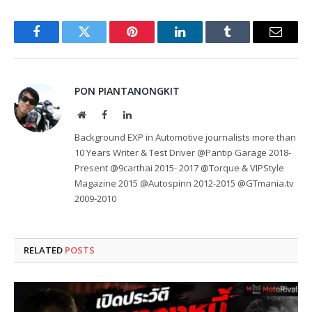
Facebook
Twitter
Pinterest
LinkedIn
Tumblr
Email
PON PIANTANONGKIT
Website
Facebook
LinkedIn
Background EXP in Automotive journalists more than
10 Years Writer & Test Driver @Pantip Garage 2018-
Present @9carthai 2015- 2017 @Torque & VIPStyle
Magazine 2015 @Autospinn 2012-2015 @GTmania.tv
2009-2010
RELATED
POSTS