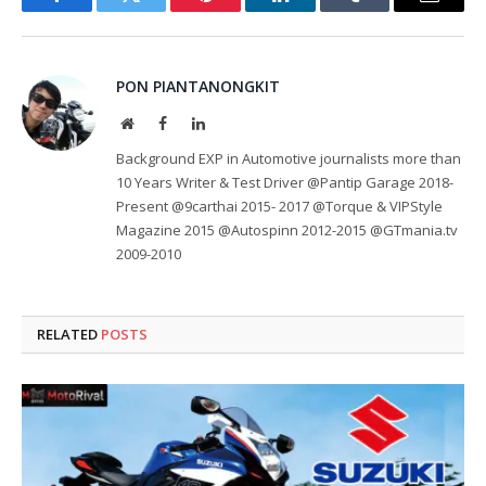
Facebook
Twitter
Pinterest
LinkedIn
Tumblr
Email
PON PIANTANONGKIT
Website
Facebook
LinkedIn
Background EXP in Automotive journalists more than
10 Years Writer & Test Driver @Pantip Garage 2018-
Present @9carthai 2015- 2017 @Torque & VIPStyle
Magazine 2015 @Autospinn 2012-2015 @GTmania.tv
2009-2010
RELATED
POSTS