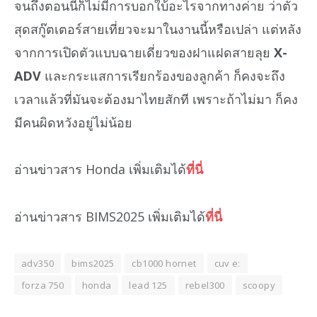
จนถึงตอนนี้ก็ไม่มีการบอกใบ้อะไรจากทางค่าย ว่าตัว
สุดสกู๊ตเตอร์สายเที่ยวจะมาในงานนี้หรือเปล่า แต่หลัง
จากการเปิดตัวแบบฉายเดี่ยวของฝาแฝดสายลุย
X-
ADV
และกระแสการเรียกร้องของลูกค้า ก็คงจะถึง
เวลาแล้วที่มันจะต้องมาไทยสักที เพราะถ้าไม่มา ก็คง
มีคนผิดหวังอยู่ไม่น้อย
อ่านข่าวสาร Honda เพิ่มเติมได้
ที่นี่
อ่านข่าวสาร BIMS2025 เพิ่มเติมได้
ที่นี่
adv350
bims2025
cb1000 hornet
cuv e:
forza 750
honda
lead 125
rebel300
scoopy