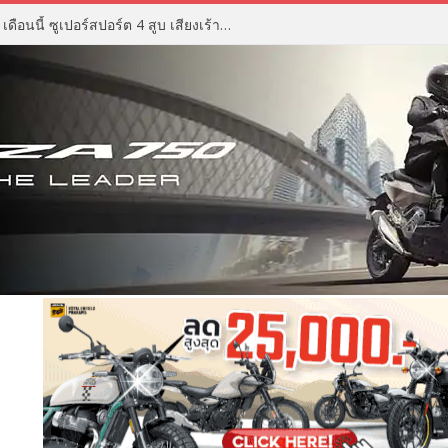
ZX Moto 500RR ราคา เตรียมเปิด เดือนนี้ ซูเปอร์สปอร์ต 4 สูบ เสียงเร้าใจ ดีไซน์ดุดัน