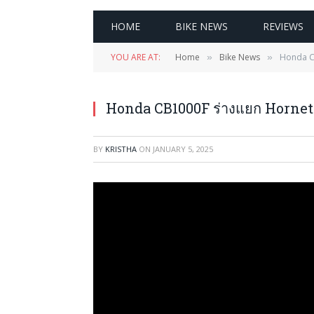
HOME
BIKE NEWS
REVIEWS
YOU ARE AT:
Home
Bike News
Honda C
»
»
Honda CB1000F ร่างแยก Hornet
BY
KRISTHA
ON
JANUARY 5, 2025