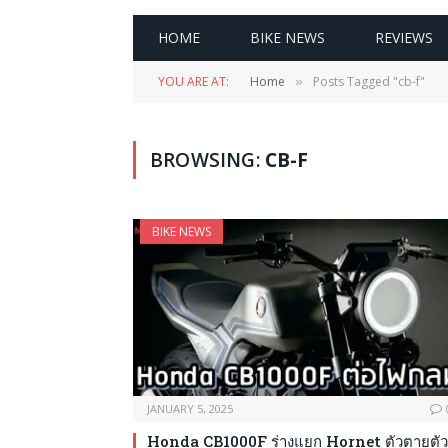
HOME
BIKE NEWS
REVIEWS
YOU ARE AT:
Home
Posts Tagged "cb-f"
»
BROWSING:
CB-F
BIKE NEWS
JANUARY 5, 2025
Honda CB1000F ร่างแยก Hornet ตัวตายตัว