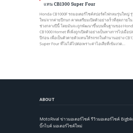
แทน CB1300 Super Four
Honda CB1000F รถมอเตอร์ไซค์สปอร์ตไฟกลมรุ่นใหญ่ รุ
ใหม่จากค่ายปีกนก คาดเตรียมเปิดตัวอย่างเร็วที่สุดภายใน
ช่วงกลางปีนี้ โดยมันจะถูกพัฒนาขึ้นบนพื้นฐานของ Hon
CB1000 Hornet ที่เพิ่งถูกเปิดตัวอย่างเป็นทางการไปเมื่อป
ปีก่อน เพื่อเป็นตัวตายตัวแทนให้รถรถในตำนานอย่าง CB1
Super Four ที่ไม่ได้ไปต่อเพราะค่าไอเสียที่เข้มงวด…
ABOUT
MotoRival ข่าวมอเตอร์ไซค์ รีวิวมอเตอร์ไซค์ Bigbik
บิ๊กไบค์ มอเตอร์ไซค์ใหม่