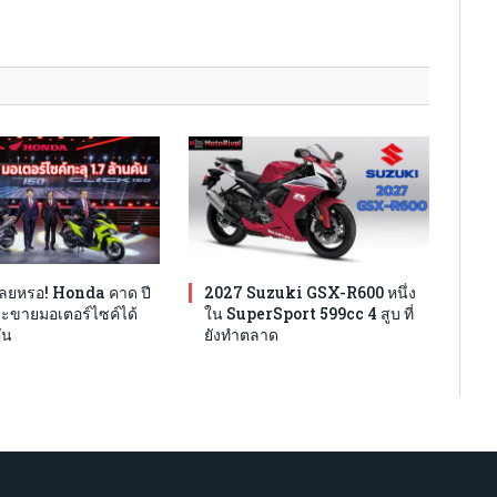
เลยหรอ! Honda คาด ปี
2027 Suzuki GSX-R600 หนึ่ง
จะขายมอเตอร์ไซค์ได้
ใน SuperSport 599cc 4 สูบ ที่
ัน
ยังทำตลาด