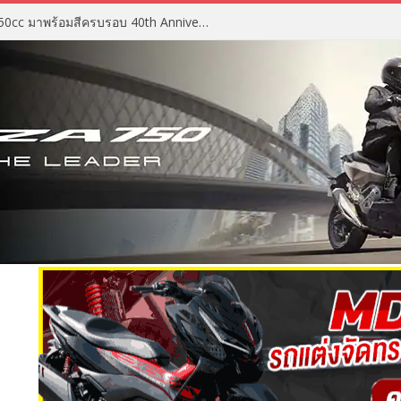
2027 Suzuki GSX-R750 สปอร์ต 750cc มาพร้อมสีครบรอบ 40th Anniversary