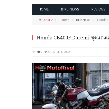
HOME
BIKE NEWS
REVIEWS
YOU ARE AT:
Home
Bike News
Honda CB
»
»
Honda CB400F Doremi ชุดแต่งแป
BY
KRISTHA
ON
APRIL 6, 2022