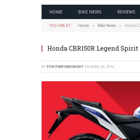
HOME
BIKE NEWS
REVIEWS
YOU ARE AT:
Home
Bike News
Honda C
»
»
Honda CBR150R Legend Spirit
BY
PON PIANTANONGKIT
ON
APRIL 20, 2016