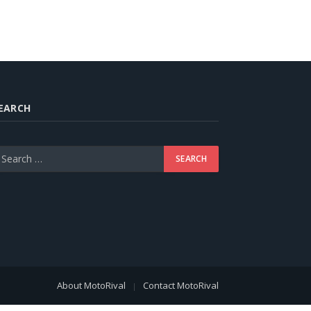
EARCH
About MotoRival
Contact MotoRival