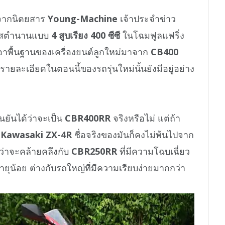
าจากนิตยสาร
Young-Machine
เจ้าประจำข่าว
คลาสตำนานแบบ
4 สูบเรียง 400 ซีซี
ในโฉมฟูลแฟริ่ง
รเอาพื้นฐานของเครื่องยนต์ลูกใหม่มาจาก
CB400
ยละเอียดในตอนนี้ของรถรุ่นใหม่นั้นยังมีอยู่อย่าง
นยันได้ว่าจะเป็น
CBR400RR
จริงหรือไม่ แต่ถ้า
บ
Kawasaki ZX-4R
ชื่อจริงของมันก็คงไม่พ้นไปจาก
ว่าจะคล้ายคลึงกับ
CBR250RR
ที่มีความโฉบเฉี่ยว
อายุน้อย ต่างกับรถใหญ่ที่มีความเรียบง่ายมากกว่า