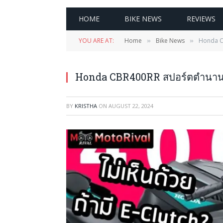
HOME
BIKE NEWS
REVIEWS
YOU ARE AT:
Home
Bike News
Honda CB
»
»
Honda CBR400RR สปอร์ตตำนานใหม่
BY
KRISTHA
ON
AUGUST 22, 2024