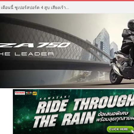
ZX Moto 500RR ราคา เตรียมเปิด เดือนนี้ ซูเปอร์สปอร์ต 4 สูบ เสียงเร้าใจ ดีไซน์ดุดัน