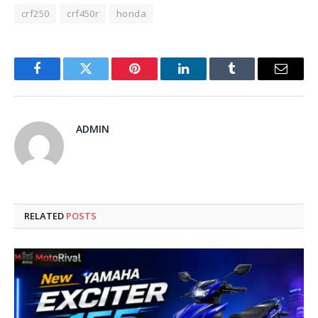
crf250
crf450r
honda
Facebook
Twitter
Pinterest
LinkedIn
Tumblr
Email
ADMIN
RELATED
POSTS