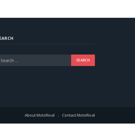
EARCH
About MotoRival
Contact MotoRival