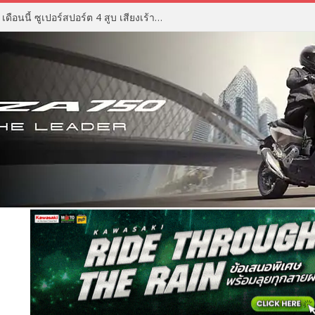
ZX Moto 500RR ราคา เตรียมเปิด เดือนนี้ ซูเปอร์สปอร์ต 4 สูบ เสียงเร้าใจ ดีไซน์ดุดัน