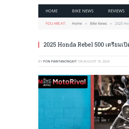
HOME
BIKE NEWS
REVIEWS
YOU ARE AT:
Home
Bike News
2025 Hon
»
»
2025 Honda Rebel 500 เตรียมเปิดส
BY
PON PIANTANONGKIT
ON
AUGUST 19, 2024