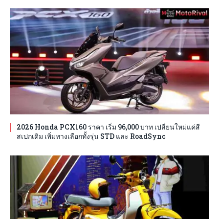
2026 Honda PCX160 ราคา เริ่ม 96,000 บาท เปลี่ยนใหม่แค่สี
สเปกเดิม เพิ่มทางเลือกทั้งรุ่น STD และ RoadSync