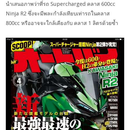
นำเสนอภาพว่าที่รถ Supercharged คลาส 600cc
Ninja R2 ซึ่งจะมีพละกำลังเทียบเท่ารถในคลาส
800cc หรืออาจจะใกล้เคียงกับ คลาส 1 ลิตรด้วยซ้ำ