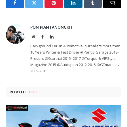
Facebook
Twitter
Pinterest
LinkedIn
Tumblr
Email
PON PIANTANONGKIT
Website
Facebook
LinkedIn
Background EXP in Automotive journalists more than
10 Years Writer & Test Driver @Pantip Garage 2018-
Present @9carthai 2015- 2017 @Torque & VIPStyle
Magazine 2015 @Autospinn 2012-2015 @GTmania.tv
2009-2010
RELATED
POSTS