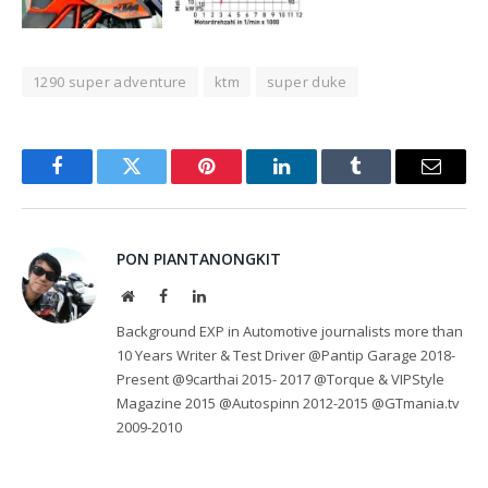
1290 super adventure
ktm
super duke
Facebook
Twitter
Pinterest
LinkedIn
Tumblr
Email
PON PIANTANONGKIT
Website
Facebook
LinkedIn
Background EXP in Automotive journalists more than
10 Years Writer & Test Driver @Pantip Garage 2018-
Present @9carthai 2015- 2017 @Torque & VIPStyle
Magazine 2015 @Autospinn 2012-2015 @GTmania.tv
2009-2010