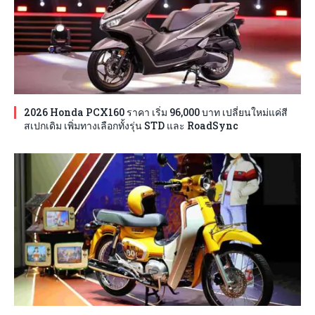
2026 Honda PCX160 ราคา เริ่ม 96,000 บาท เปลี่ยนใหม่แค่สี
สเปกเดิม เพิ่มทางเลือกทั้งรุ่น STD และ RoadSync