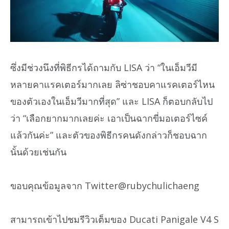
ซึ่งมีช่วงนึงที่พิธีกรได้ถามกับ LISA ว่า “ในเอ็มวีมี
หลายคาแรคเตอร์มากเลย ลิซ่าชอบคาแรคเตอร์ไหน
ของตัวเองในเอ็มวีมากที่สุด” และ LISA ก็ตอบกลับไป
ว่า “เลือกยากมากเลยค่ะ เอาเป็นฉากขี่มอเตอร์ไซค์
แล้วกันค่ะ” และตัวของพิธีกรคนดังกล่าวก็ชอบฉาก
นั้นด้วยเช่นกัน
ขอบคุณข้อมูลจาก Twitter@rubychulichaeng
สามารถเข้าไปชมรีวิวเต็มของ Ducati Panigale V4 S