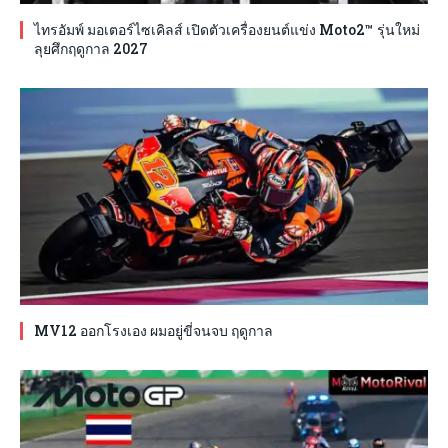
ไทรอัมพ์ มอเตอร์ไซเคิลส์ เปิดตัวเครื่องยนต์แข่ง Moto2™ รุ่นใหม่
ลุยศึกฤดูกาล 2027
MV12 ออกโรงเอง ผมอยู่ขี่จนจบ ฤดูกาล