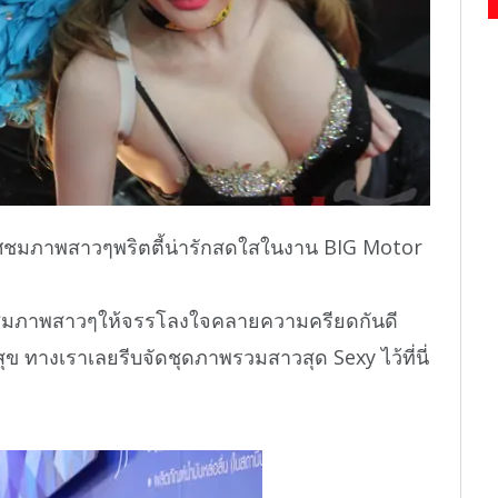
กาศชมภาพสาวๆพริตตี้น่ารักสดใสในงาน BIG Motor
าชมภาพสาวๆให้จรรโลงใจคลายความครียดกันดี
สุข ทางเราเลยรีบจัดชุดภาพรวมสาวสุด Sexy ไว้ที่นี่