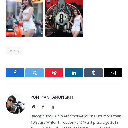
pretty
Facebook
Twitter
Pinterest
LinkedIn
Tumblr
Email
PON PIANTANONGKIT
Website
Facebook
LinkedIn
Background EXP in Automotive journalists more than
10 Years Writer & Test Driver @Pantip Garage 2018-