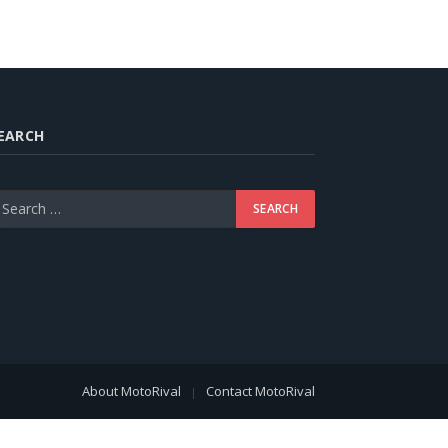
EARCH
About MotoRival
Contact MotoRival