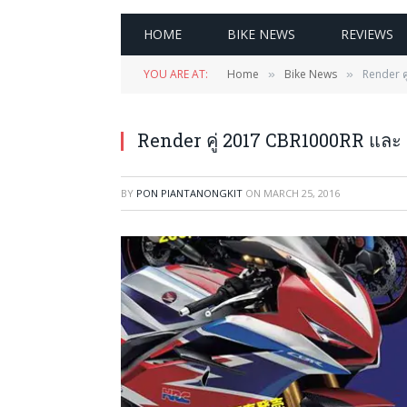
HOME
BIKE NEWS
REVIEWS
YOU ARE AT:
Home
Bike News
Render ค
»
»
Render คู่ 2017 CBR1000RR และ
BY
PON PIANTANONGKIT
ON
MARCH 25, 2016