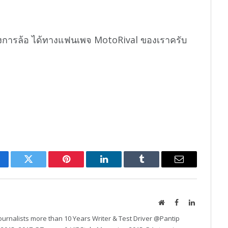
งการล้อ ได้ทางแฟนเพจ MotoRival ของเราครับ
cebook
Twitter
Pinterest
LinkedIn
Tumblr
Email
Website
Facebook
LinkedIn
urnalists more than 10 Years Writer & Test Driver @Pantip