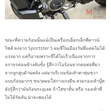
ขณะที่ความร้อนนั้นแม้เป็นเครื่องบล็อกเล็กที่ดาวน์
ไซส์ ลงจาก Sportster S ผมขี่ในเมืองวันที่แดดไม่ได้
แรงมาก แต่ก็อาจเพราะขี่ได้ไม่เร็วเนื่องจากการ
จราจรค่อนข้างคับขั้ง รู้สึกว่าไอร้อนจากคอท่อที่มา
จากลูกสูบด้านหลัง แผ่มาบริเวณข้อเท้าตาตุ่มขวา
แบบร้อนมากๆ ขนาดผมใส่กางเกงยีน สวมรองเท้าบู๊ท
ยังรู้สึกว่ามันร้อนระอุเลย ถ้าใส่ขาสั้น หรือ รองเท้าที่
ไม่ได้รัดส้น น่าจะพองได้