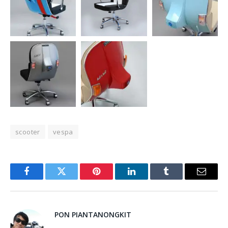
scooter
vespa
Facebook
Twitter
Pinterest
LinkedIn
Tumblr
Email
PON PIANTANONGKIT