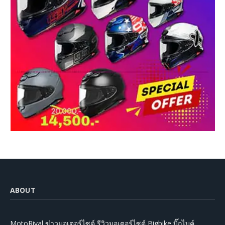
ABOUT
MotoRival ข่าวมอเตอร์ไซค์ รีวิวมอเตอร์ไซค์ Bigbike บิ๊กไบค์