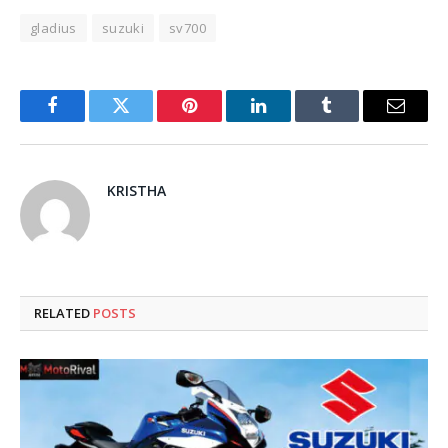
gladius
suzuki
sv700
Facebook
Twitter
Pinterest
LinkedIn
Tumblr
Email
KRISTHA
RELATED
POSTS