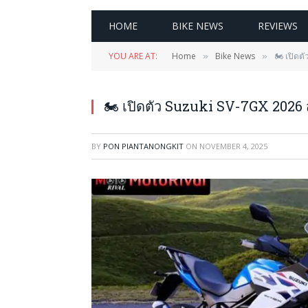
HOME
BIKE NEWS
REVIEWS
YOU ARE AT:
Home
Bike News
🏍️ เปิด
»
»
🏍️ เปิดตัว Suzuki SV-7GX 2026
BY
PON PIANTANONGKIT
ON
NOVEMBER 4, 2025