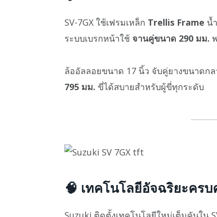
SV-7GX ใช้เฟรมเหล็ก
Trellis Frame
น้
ระบบเบรกหน้าใช้
จานคู่ขนาด 290 มม.
พ
ล้ออัลลอยขนาด 17 นิ้ว จับคู่ยางขนาดก
795 มม.
ขี่ได้สบายสำหรับผู้ขี่ทุกระดับ
🧠
เทคโนโลยีอัจฉริยะครบ
Suzuki ติดตั้งเทคโนโลยีใหม่เต็มคันใน S