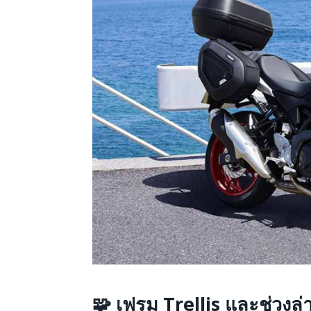
🧩
เฟรม Trellis และช่วงล่