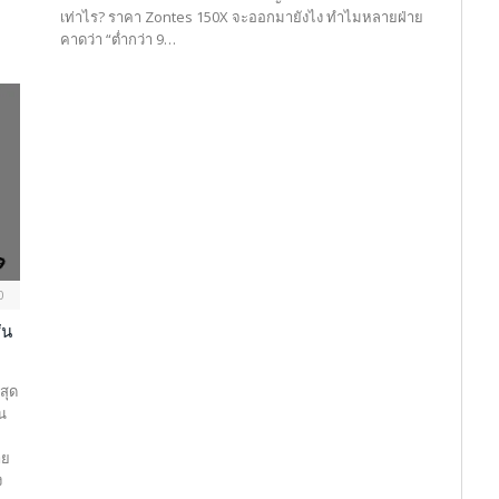
เท่าไร? ราคา Zontes 150X จะออกมายังไง ทำไมหลายฝ่าย
คาดว่า “ต่ำกว่า 9…
0
่น
สุด
่น
าย
ง