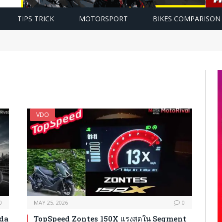
TIPS TRICK
MOTORSPORT
BIKES COMPARISON
VDO
0
MAY 25, 2026
0
nda
TopSpeed Zontes 150X แรงสุดใน Segment