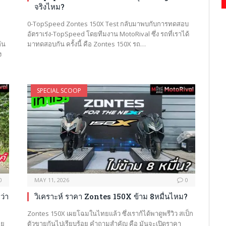
จริงไหม?
0-TopSpeed Zontes 150X Test กลับมาพบกับการทดสอบ
อัตราเร่ง-TopSpeed โดยทีมงาน MotoRival ซึ่ง รถที่เราได้
ัน
มาทดสอบกัน ครั้งนี้ คือ Zontes 150X รถ…
ง
SPECIAL SCOOP
0
MAY 11, 2026
0
ว่า
วิเคราะห์ ราคา Zontes 150X ข้าม 8หมื่นไหม?
Zontes 150X เผยโฉมในไทยแล้ว ซึ่งเราก้ได้พาดูพรีวิว สเป็ก
ทย
ตัวขายกันไปเรียบร้อย คำถามสำคัญ คือ มันจะเปิดราคา