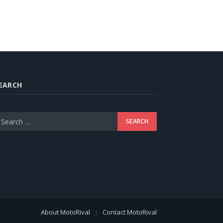
EARCH
About MotoRival
Contact MotoRival